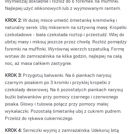
Wymieszaj dokładnie i rozłóż do 6 foremek na muffinki.
Najlepiej użyć silikonowych lub z wyjmowanym rantem.
KROK 2:
W dużej misce umieść śmietankę kremówkę i
naturalny serek. Ubij mikserem na sztywną masę. Kropelki
czekoladowe - biała czekolada roztop i przestudź. Wlej do
ubitej masy i miksuj jeszcze przez chwilę. Rozłóż pomiędzy
foremki na muffinki. Wyrównaj wierzch szpatułką. Formę
wstaw do zamrażalnika na kilka godzin, najlepiej na całą
noc, aż masa całkiem zastygnie.
KROK 3:
Przygotuj bałwanki. Na 6 piankach narysuj
czarnym pisakiem po 3 kromki i przyklej kropelki z
czekolady deserowej. Na 6 pozostałych piankach narysuj
buźki bałwanków przy pomocy czarnego i czerwonego
pisaka. Głowy i tułowia połącz przy pomocy małej
wykałaczki. Pozostałą śmietankę ubij z cukrem pudrem.
Przełóż do rękawa cukierniczego.
KROK 4:
Serniczki wyjmij z zamrażalnika. Udekoruj bitą