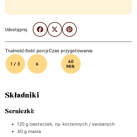
Udostępnij:
Trudność:
Ilość porcji:
Czas przygotowania:
60
1 / 3
6
MIN.
Składniki
Serniczki:
120 g ciasteczek, np. korzennych / owsianych
40 g masła