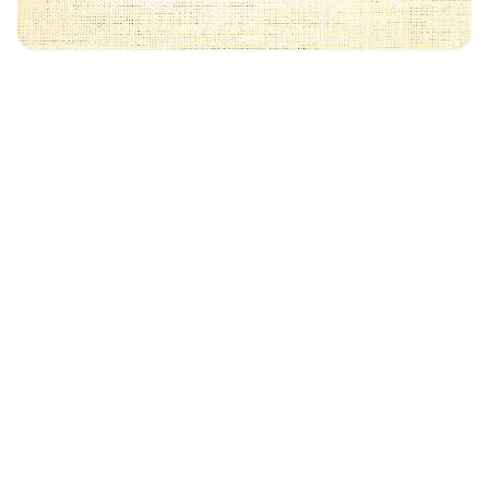
Może Cię również zainteresować
🧡