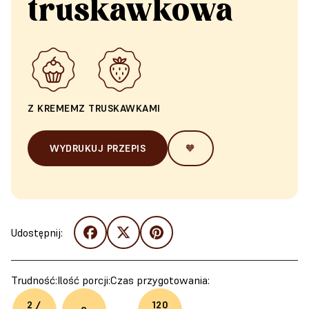
truskawkowa
Z KREMEM
Z TRUSKAWKAMI
WYDRUKUJ PRZEPIS
🧡
Udostępnij:
Trudność:
Ilość porcji:
Czas przygotowania:
2 /
120