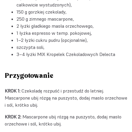
całkowicie wystudzonych),
150 g gorzkiej czekolady,
250 g zimnego mascarpone,
2 łyżki gładkiego masła orzechowego,
1 łyżka espresso w temp. pokojowej,
1–2 łyżki cukru pudru (opcjonalnie),
szczypta soli,
3–4 łyżki MIX Kropelek Czekoladowych Delecta
Przygotowanie
KROK 1:
Czekoladę rozpuść i przestudź do letniej.
Mascarpone ubij rózgą na puszysto, dodaj masło orzechowe
i sól, krótko ubij.
KROK 2:
Mascarpone ubij rózgą na puszysto, dodaj masło
orzechowe i sól, krótko ubij.