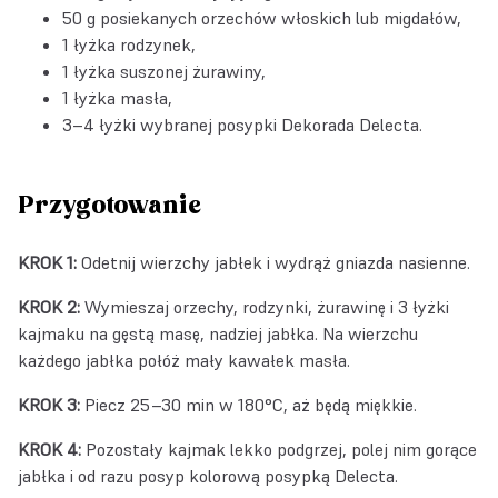
50 g posiekanych orzechów włoskich lub migdałów,
1 łyżka rodzynek,
1 łyżka suszonej żurawiny,
1 łyżka masła,
3–4 łyżki wybranej posypki Dekorada Delecta.
Przygotowanie
KROK 1:
Odetnij wierzchy jabłek i wydrąż gniazda nasienne.
KROK 2:
Wymieszaj orzechy, rodzynki, żurawinę i 3 łyżki
kajmaku na gęstą masę, nadziej jabłka. Na wierzchu
każdego jabłka połóż mały kawałek masła.
KROK 3:
Piecz 25–30 min w 180°C, aż będą miękkie.
KROK 4:
Pozostały kajmak lekko podgrzej, polej nim gorące
jabłka i od razu posyp kolorową posypką Delecta.