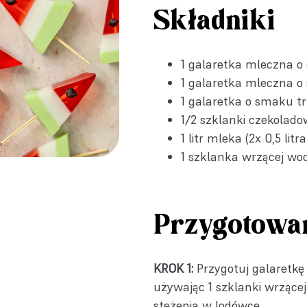
Składniki
1
galaretka mleczna o
1
galaretka mleczna o
1
galaretka o smaku 
1/2 szklanki czekolad
1 litr mleka (2x 0,5 li
1 szklanka wrzącej wod
Przygotowa
KROK 1:
Przygotuj galaretkę
używając 1 szklanki wrzącej
stężenia w lodówce.