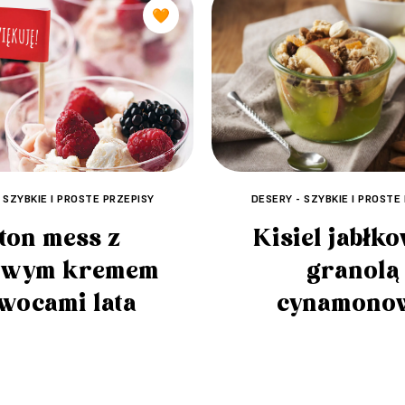
🧡
 SZYBKIE I PROSTE PRZEPISY
DESERY - SZYBKIE I PROSTE
ton mess z
Kisiel jabłk
owym kremem
granolą
owocami lata
cynamono