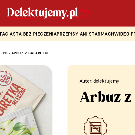
TA
CIASTA BEZ PIECZENIA
PRZEPISY ANI STARMACH
WIDEO P
ZEPISY
ARBUZ Z GALARETKI
|
Autor: delektujemy
Arbuz z 