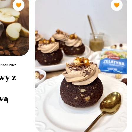
🧡
🧡
 PRZEPISY
owy z
wą