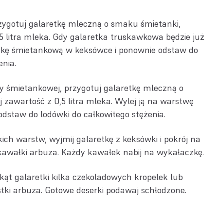
zygotuj galaretkę mleczną o smaku śmietanki,
,5 litra mleka. Gdy galaretka truskawkowa będzie już
retkę śmietankową w keksówce i ponownie odstaw do
enia.
y śmietankowej, przygotuj galaretkę mleczną o
j zawartość z 0,5 litra mleka. Wylej ją na warstwę
dstaw do lodówki do całkowitego stężenia.
ich warstw, wyjmij galaretkę z keksówki i pokrój na
 kawałki arbuza. Każdy kawałek nabij na wykałaczkę.
kąt galaretki kilka czekoladowych kropelek lub
stki arbuza. Gotowe deserki podawaj schłodzone.