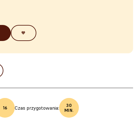
🧡
30
Czas przygotowania:
16
MIN.