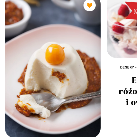
🧡
DESERY -
E
róż
i 