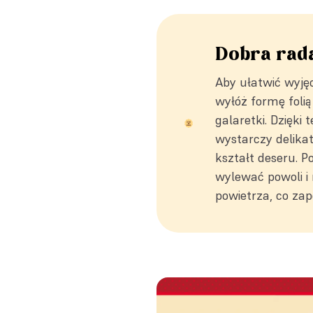
Dobra rad
Aby ułatwić wyję
wyłóż formę foli
galaretki. Dzięki
wystarczy delikat
kształt deseru. P
wylewać powoli i
powietrza, co za