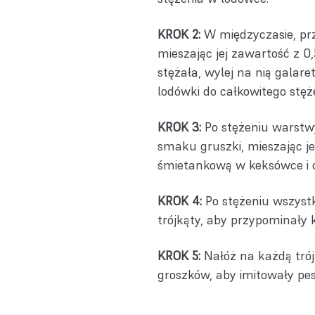
KROK 2:
W międzyczasie, pr
mieszając jej zawartość z 0
stężała, wylej na nią gala
lodówki do całkowitego stęż
KROK 3:
Po stężeniu warstw
smaku gruszki, mieszając je
śmietankową w keksówce i o
KROK 4:
Po stężeniu wszystk
trójkąty, aby przypominały
KROK 5:
Nałóż na każdą trój
groszków, aby imitowały pe