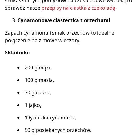
szukasz innych pomysłów na czekoladowe wypieki, to
sprawdź nasze
przepisy na ciastka z czekoladą
.
Cynamonowe ciasteczka z orzechami
Zapach cynamonu i smak orzechów to idealne
połączenie na zimowe wieczory.
Składniki:
200 g mąki,
100 g masła,
70 g cukru,
1 jajko,
1 łyżeczka cynamonu,
50 g posiekanych orzechów.