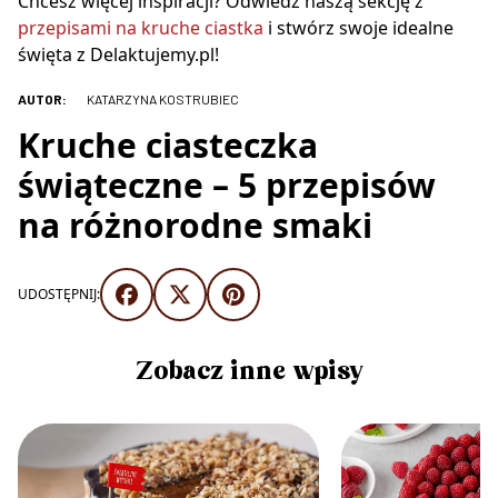
Chcesz więcej inspiracji? Odwiedź naszą sekcję z
przepisami na kruche ciastka
i stwórz swoje idealne
święta z Delaktujemy.pl!
AUTOR:
KATARZYNA KOSTRUBIEC
Kruche ciasteczka
świąteczne – 5 przepisów
na różnorodne smaki
UDOSTĘPNIJ:
Zobacz inne wpisy