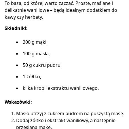
To baza, od której warto zacząć. Proste, maślane i
delikatnie waniliowe – będą idealnym dodatkiem do
kawy czy herbaty.
Składniki:
200 g mąki,
100 g masła,
50 g cukru pudru,
1 żółtko,
kilka kropli ekstraktu waniliowego.
Wskazówki:
Masło utrzyj z cukrem pudrem na puszystą masę.
Dodaj żółtko i ekstrakt waniliowy, a następnie
przesianą mąkę.