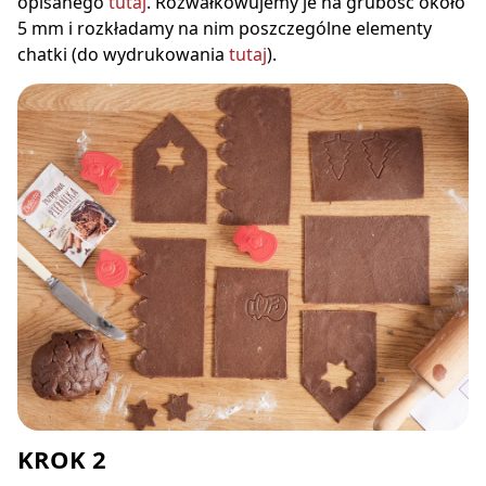
opisanego
tutaj
. Rozwałkowujemy je na grubość około
5 mm i rozkładamy na nim poszczególne elementy
chatki (do wydrukowania
tutaj
).
KROK 2