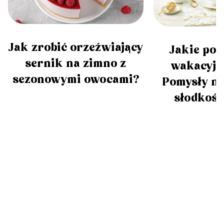
Jak zrobić orzeźwiający
Jakie po
sernik na zimno z
wakacyjne
sezonowymi owocami?
Pomysły na
słodkości