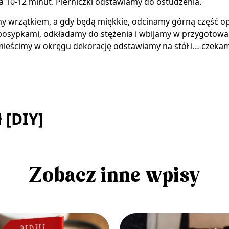
 10-12 minut. Pierniczki odstawiamy do ostudzenia.
wrzątkiem, a gdy będą miękkie, odcinamy górną część opa
ypkami, odkładamy do stężenia i wbijamy w przygotowany 
umieścimy w okręgu dekorację odstawiamy na stół i… czekam
 [DIY]
Zobacz inne wpisy