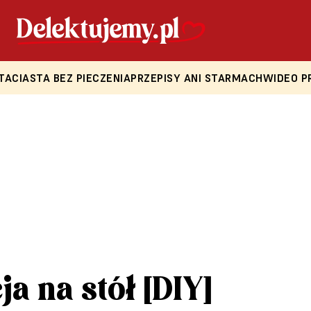
TA
CIASTA BEZ PIECZENIA
PRZEPISY ANI STARMACH
WIDEO P
a na stół [DIY]