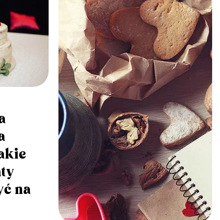
a
a
akie
ty
yć na