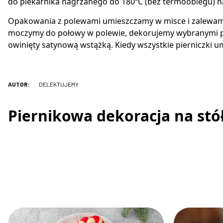
do piekarnika nagrzanego do 180ºC (bez termoobiegu) na
Opakowania z polewami umieszczamy w misce i zalewamy 
moczymy do połowy w polewie, dekorujemy wybranymi pos
owinięty satynową wstążką. Kiedy wszystkie pierniczki 
AUTOR:
DELEKTUJEMY
Piernikowa dekoracja na stół