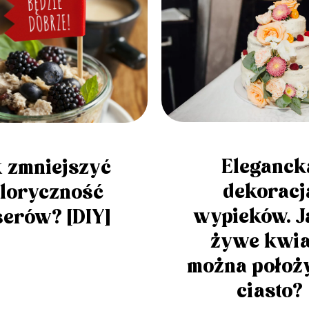
Eleganck
 zmniejszyć
dekoracj
loryczność
wypieków. J
erów? [DIY]
żywe kwia
można położ
ciasto?