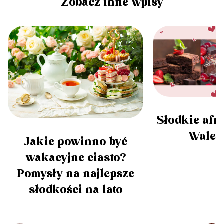
Zobacz inne wpisy
Słodkie afr
Walen
Jakie powinno być
wakacyjne ciasto?
Pomysły na najlepsze
słodkości na lato