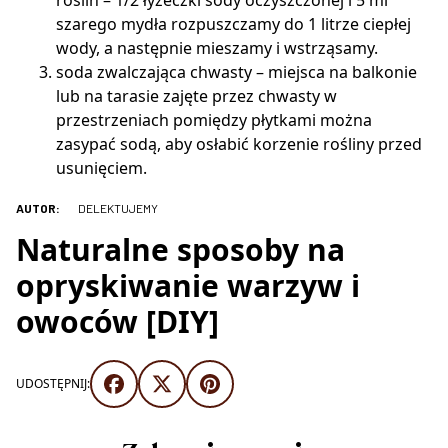
roślin – 1/2 łyżeczki sody oczyszczonej i 5 ml
szarego mydła rozpuszczamy do 1 litrze ciepłej
wody, a następnie mieszamy i wstrząsamy.
soda zwalczająca chwasty – miejsca na balkonie
lub na tarasie zajęte przez chwasty w
przestrzeniach pomiędzy płytkami można
zasypać sodą, aby osłabić korzenie rośliny przed
usunięciem.
AUTOR:
DELEKTUJEMY
Naturalne sposoby na
opryskiwanie warzyw i
owoców [DIY]
UDOSTĘPNIJ: