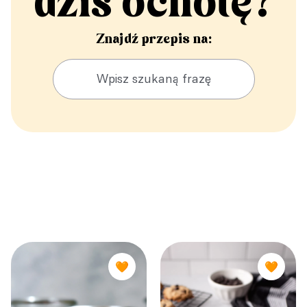
dziś ochotę?
Znajdź przepis na:
🧡
🧡