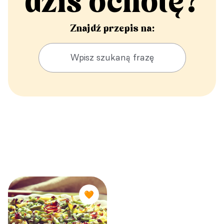
dziś ochotę?
Znajdź przepis na:
🧡