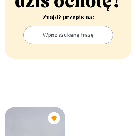
dziś ochotę?
Znajdź przepis na:
🧡