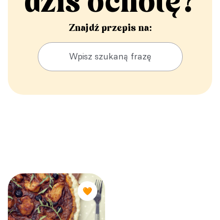
dziś ochotę?
Znajdź przepis na:
🧡