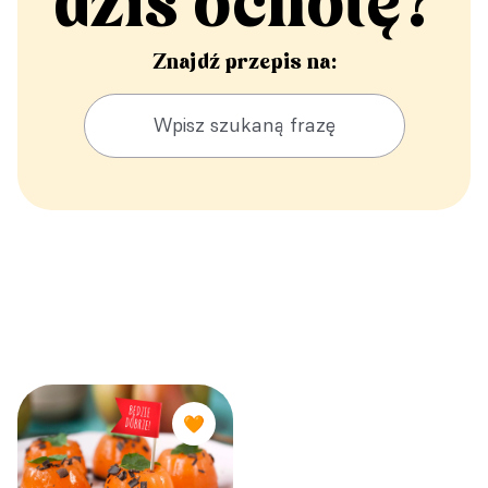
dziś ochotę?
Znajdź przepis na:
🧡