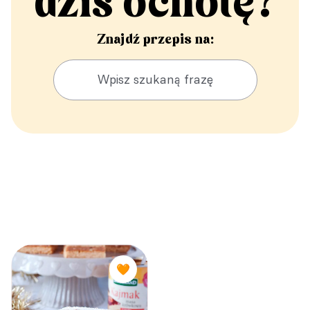
dziś ochotę?
Znajdź przepis na:
🧡