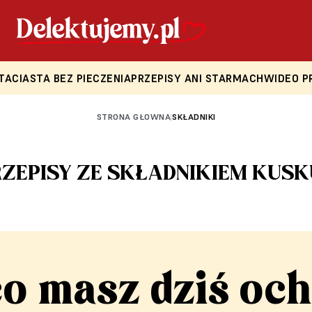
TA
CIASTA BEZ PIECZENIA
PRZEPISY ANI STARMACH
WIDEO P
STRONA GŁOWNA
SKŁADNIKI
|
RZEPISY ZE SKŁADNIKIEM KUSK
co masz dziś och