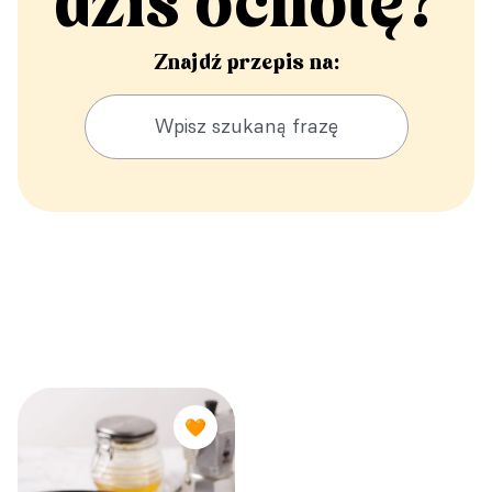
dziś ochotę?
Znajdź przepis na:
🧡