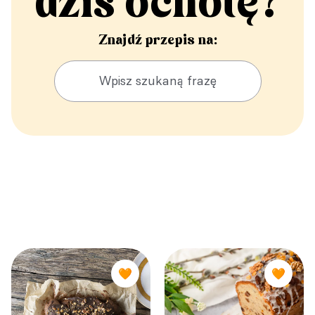
dziś ochotę?
Znajdź przepis na:
🧡
🧡