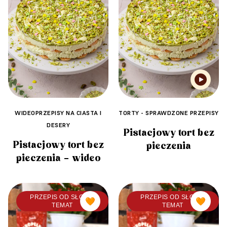
WIDEOPRZEPISY NA CIASTA I
TORTY - SPRAWDZONE PRZEPISY
DESERY
Pistacjowy tort bez
Pistacjowy tort bez
pieczenia
pieczenia – wideo
PRZEPIS OD SŁODKI
PRZEPIS OD SŁODKI
🧡
🧡
TEMAT
TEMAT