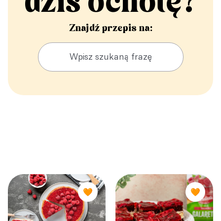
dziś ochotę?
Znajdź przepis na:
🧡
🧡