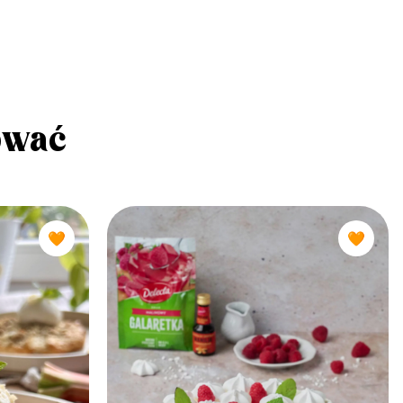
ować
🧡
🧡