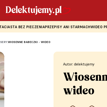
TA
CIASTA BEZ PIECZENIA
PRZEPISY ANI STARMACH
WIDEO P
ESERY
WIOSENNE BABECZKI - WIDEO
|
Autor: delektujemy
Wiosenn
wideo