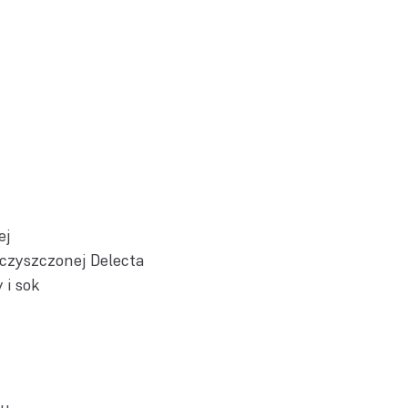
ej
czyszczonej Delecta
 i sok
ru