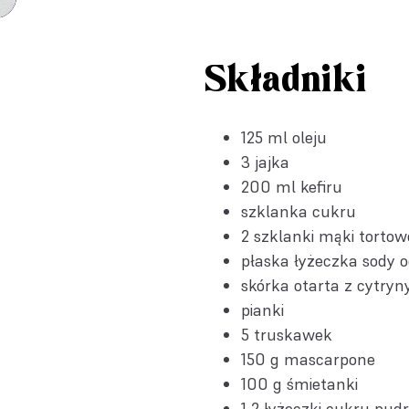
Składniki
125 ml oleju
3 jajka
200 ml kefiru
szklanka cukru
2 szklanki mąki tortow
płaska łyżeczka
sody o
skórka otarta z cytryny
pianki
5 truskawek
150 g mascarpone
100 g śmietanki
1-2 łyżeczki cukru pud