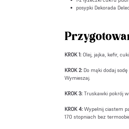
posypki
Dekorada Dele
Przygotowa
KROK 1:
Olej, jajka, kefir, cu
KROK 2:
Do mąki dodaj sodę 
Wymieszaj.
KROK 3:
Truskawki pokrój w 
KROK 4:
Wypełnij ciastem pap
170 stopniach bez termoobi