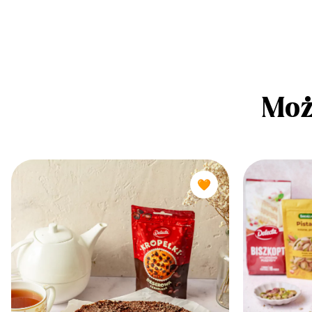
Moż
🧡