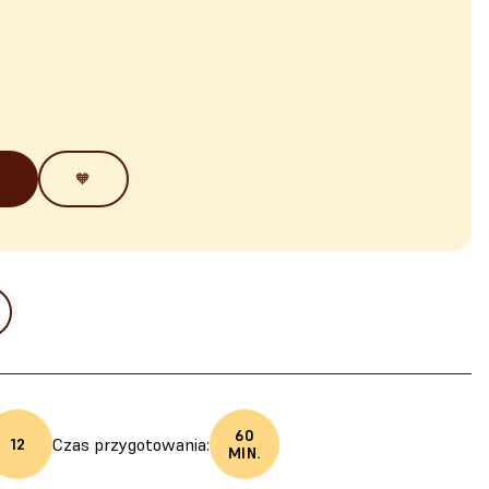
🧡
60
Czas przygotowania:
12
MIN.