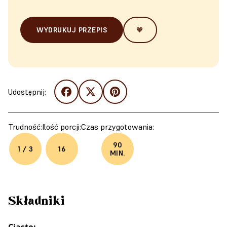
WYDRUKUJ PRZEPIS
🧡
Udostępnij:
Trudność:
Ilość porcji:
Czas przygotowania:
90
1 / 3
16
MIN.
Składniki
Ciasto: