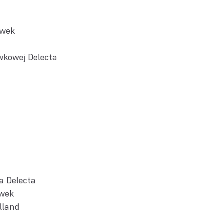
awek
wkowej Delecta
a Delecta
awek
lland