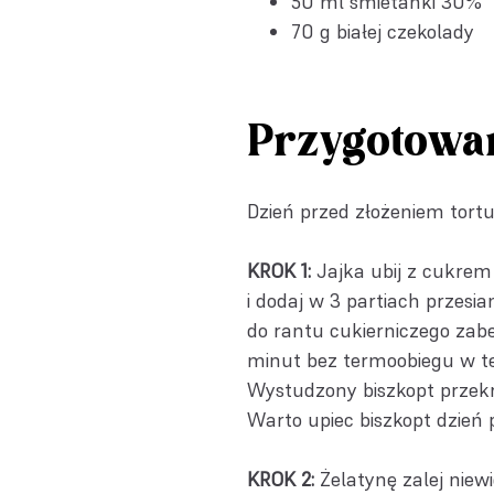
50 ml śmietanki 30%
70 g białej czekolady
Przygotowa
Dzień przed złożeniem tortu 
KROK 1:
Jajka ubij z cukrem
i dodaj w 3 partiach przesia
do rantu cukierniczego zabe
minut bez termoobiegu w te
Wystudzony biszkopt przekró
Warto upiec biszkopt dzień 
KROK 2:
Żelatynę zalej niewi