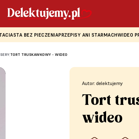
TA
CIASTA BEZ PIECZENIA
PRZEPISY ANI STARMACH
WIDEO P
ESERY
TORT TRUSKAWKOWY - WIDEO
|
Autor: delektujemy
Tort tr
wideo