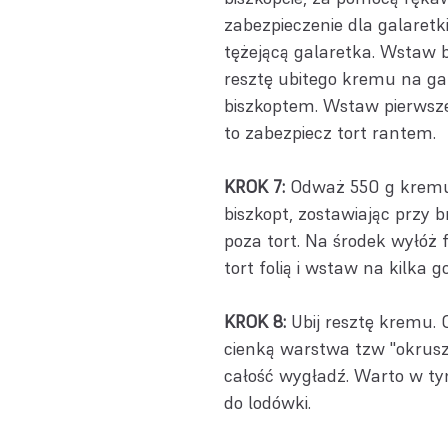
zabezpieczenie dla galaretki
tężejącą galaretka. Wstaw b
resztę ubitego kremu na ga
biszkoptem. Wstaw pierwsze 
to zabezpiecz tort rantem.
KROK 7:
Odważ 550 g kremu 
biszkopt, zostawiając przy 
poza tort. Na środek wyłóż 
tort folią i wstaw na kilka 
KROK 8:
Ubij resztę kremu. O
cienką warstwa tzw "okruszk
całość wygładź. Warto w tym
do lodówki.