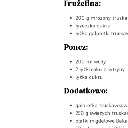
Frużelina:
200 g mrożony trusk
łyżeczka cukru
łyżka
galaretki truska
Poncz:
200 ml wody
2 łyżki soku z cytryny
łyżka cukru
Dodatkowo:
galaretka truskawkow
250 g świeżych trusk
płatki migdałowe Baka