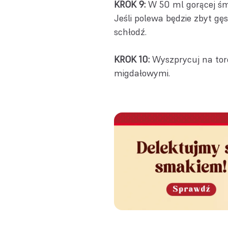
KROK 9:
W 50 ml gorącej śmi
Jeśli polewa będzie zbyt gęs
schłodź.
KROK 10:
Wyszprycuj na torc
migdałowymi.