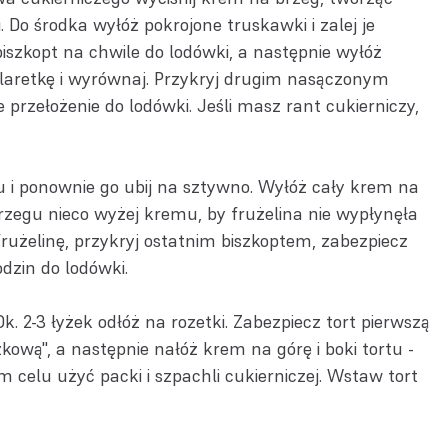
. Do środka wyłóż pokrojone truskawki i zalej je
iszkopt na chwile do lodówki, a następnie wyłóż
laretkę i wyrównaj. Przykryj drugim nasączonym
przełożenie do lodówki. Jeśli masz rant cukierniczy,
i ponownie go ubij na sztywno. Wyłóż cały krem na
brzegu nieco wyżej kremu, by frużelina nie wypłynęła
frużelinę, przykryj ostatnim biszkoptem, zabezpiecz
godzin do lodówki.
k. 2-3 łyżek odłóż na rozetki. Zabezpiecz tort pierwszą
ową", a następnie nałóż krem na górę i boki tortu -
 celu użyć packi i szpachli cukierniczej. Wstaw tort