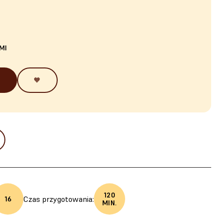
MI
🧡
120
Czas przygotowania:
16
MIN.