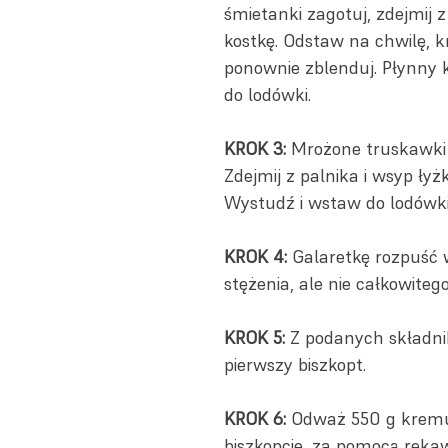
śmietanki zagotuj, zdejmij 
kostkę. Odstaw na chwilę, kr
ponownie zblenduj. Płynny k
do lodówki.
KROK 3:
Mrożone truskawki p
Zdejmij z palnika i wsyp łyż
Wystudź i wstaw do lodówk
KROK 4:
Galaretkę rozpuść 
stężenia, ale nie całkowiteg
KROK 5:
Z podanych składni
pierwszy biszkopt.
KROK 6:
Odważ 550 g kremu 
biszkopcie, za pomocą ręka