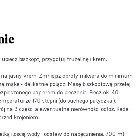
nie
upiecz biszkopt, przygotuj frużelinę i krem.
 na jasny krem. Zmniejsz obroty miksera do minimum
ną mąkę - delikatnie połącz. Masę biszkoptową przelej
zpieczonego papierem do pieczenia. Piecz ok. 40
mperaturze 170 stopni (do suchego patyczka.).
j na 3 części a ewentualne nierówności odłóż. Rada:
przed krojeniem.
elką ilością wody i odstaw do napęcznienia. 700 ml