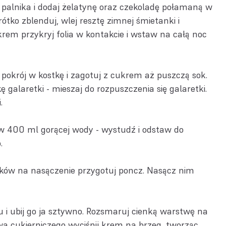
z palnika i dodaj żelatynę oraz czekoladę połamaną w
ótko zblenduj, wlej resztę zimnej śmietanki i
rem przykryj folia w kontakcie i wstaw na całą noc
okrój w kostkę i zagotuj z cukrem aż puszczą sok.
kę galaretki - mieszaj do rozpuszczenia się galaretki.
i.
w 400 ml gorącej wody - wystudź i odstaw do
o.
ków na nasączenie przygotuj poncz. Nasącz nim
i ubij go ja sztywno. Rozsmaruj cienką warstwę na
wa cukierniczego wyciśnij krem na brzeg, tworząc