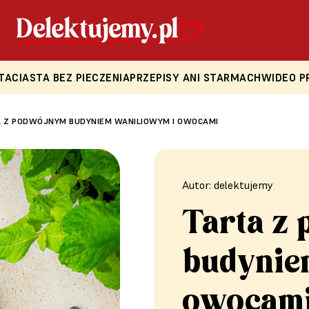
TA
CIASTA BEZ PIECZENIA
PRZEPISY ANI STARMACH
WIDEO P
 Z PODWÓJNYM BUDYNIEM WANILIOWYM I OWOCAMI
Autor: delektujemy
Tarta z
budynie
owocam