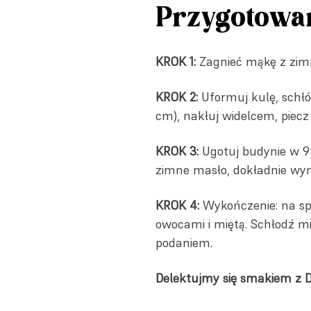
Przygotowa
KROK 1:
Zagnieć mąkę z zim
KROK 2:
Uformuj kulę, schłó
cm), nakłuj widelcem, piecz
KROK 3:
Ugotuj budynie w 9
zimne masło, dokładnie wym
KROK 4:
Wykończenie: na s
owocami i miętą. Schłodź m
podaniem.
Delektujmy się smakiem z D