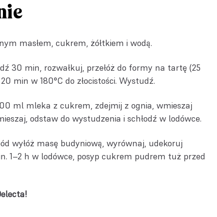
nie
nym masłem, cukrem, żółtkiem i wodą.
dź 30 min, rozwałkuj, przełóż do formy na tartę (25
 20 min w 180°C do złocistości. Wystudź.
00 ml mleka z cukrem, zdejmij z ognia, wmieszaj
ieszaj, odstaw do wystudzenia i schłodź w lodówce.
pód wyłóż masę budyniową, wyrównaj, udekoruj
in. 1–2 h w lodówce, posyp cukrem pudrem tuż przed
electa!