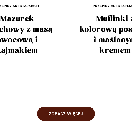
ZEPISY ANI STARMACH
PRZEPISY ANI STARM
Mazurek
Muffinki 
chowy z masą
kolorową po
owocową i
i maślan
kajmakiem
kremem
ZOBACZ WIĘCEJ