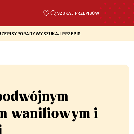
SZUKAJ PRZEPISÓW
RZEPISY
PORADY
WYSZUKAJ PRZEPIS
 podwójnym
m waniliowym i
i