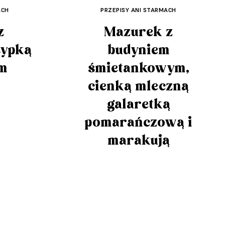
ACH
PRZEPISY ANI STARMACH
z
Mazurek z
sypką
budyniem
ym
śmietankowym,
cienką mleczną
galaretką
pomarańczową i
marakują