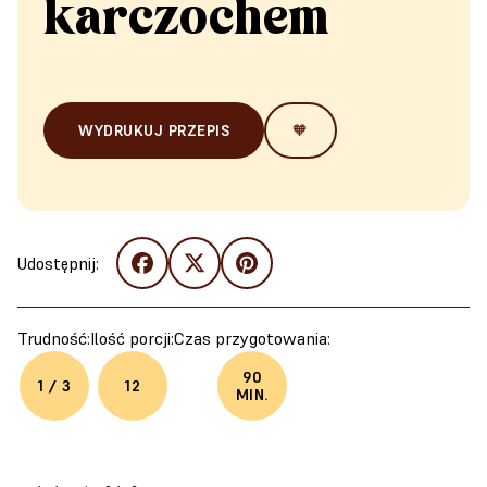
karczochem
WYDRUKUJ PRZEPIS
🧡
Udostępnij:
Trudność:
Ilość porcji:
Czas przygotowania:
90
1 / 3
12
MIN.