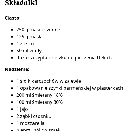
Składniki
Ciasto:
250 g mąki pszennej
125 g masła
1 żółtko
50 ml wody
duża szczypta
proszku do pieczenia Delecta
Nadzienie:
1 słoik karczochów w zalewie
1 opakowanie szynki parmeńskiej w plasterkach
200 ml śmietany 18%
100 ml śmietany 30%
1 jajo
2 ząbki czosnku
1 mozzarella
pieprz i sól do smaku