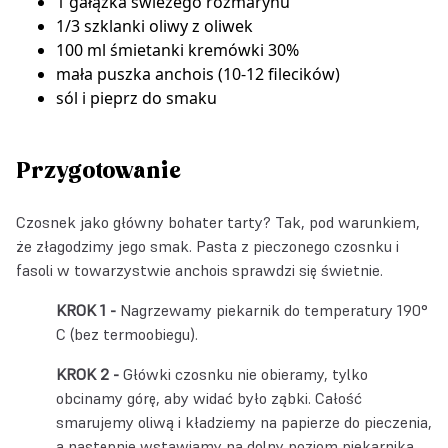
1 gałązka świeżego rozmarynu
1/3 szklanki oliwy z oliwek
100 ml śmietanki kremówki 30%
mała puszka anchois (10-12 filecików)
sól i pieprz do smaku
Przygotowanie
Czosnek jako główny bohater tarty? Tak, pod warunkiem,
że złagodzimy jego smak. Pasta z pieczonego czosnku i
fasoli w towarzystwie anchois sprawdzi się świetnie.
Nagrzewamy piekarnik do temperatury 190°
C (bez termoobiegu).
Główki czosnku nie obieramy, tylko
obcinamy górę, aby widać było ząbki. Całość
smarujemy oliwą i kładziemy na papierze do pieczenia,
a następnie wstawiamy na dolny poziom piekarnika