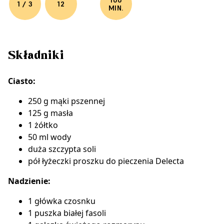
100
1 / 3
12
MIN.
Składniki
Ciasto:
250 g mąki pszennej
125 g masła
1 żółtko
50 ml wody
duża szczypta soli
pół łyżeczki
proszku do pieczenia Delecta
Nadzienie:
1 główka czosnku
1 puszka białej fasoli