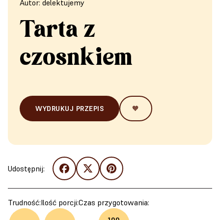
Autor: delektujemy
Tarta z
czosnkiem
WYDRUKUJ PRZEPIS
🧡
Udostępnij:
Trudność:
Ilość porcji:
Czas przygotowania: