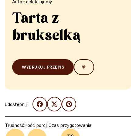
Autor: delektujemy
Tarta z
brukselką
WYDRUKUJ PRZEPIS
🧡
Udostępnij:
Trudność:
Ilość porcji:
Czas przygotowania: