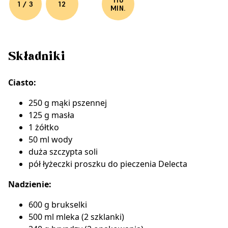
110
1 / 3
12
MIN.
Składniki
Ciasto:
250 g mąki pszennej
125 g masła
1 żółtko
50 ml wody
duża szczypta soli
pół łyżeczki
proszku do pieczenia Delecta
Nadzienie:
600 g brukselki
500 ml mleka (2 szklanki)