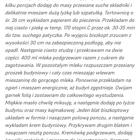
kilku porcjach dodaję do masy przesiane suche składniki i
delikatnie mieszam dużą łyżką lub szpatułką.
Tortownicę o
śr. 26 cm wykładam papierem do pieczenia. Przekładam do
niej ciasto i piekę w temp. 170 stopni C przez ok. 30-35 min
do tzw. suchego patyczka. Po wyjęciu biszkopt zrzucam z
wysokości 30 cm na zabezpieczoną podłogę, aby nie
opadł. Następnie ciasto studzę i przekrawam na dwie
części.
400 ml mleka podgrzewam razem z cukrem do
zagotowania. W pozostałym mleku rozpuszczam przesiany
proszek budyniowy i cały czas mieszając wlewam
mieszaninę do gorącego mleka. Ponownie przekładam na
ogień i mieszam energicznie, aż budyń zgęstnieje. Owijam
garnek folią i zostawiam do całkowitego wystudzenia.
Miękkie masło chwilę miksuję, a następnie dodaję po łyżce
budyniu oraz masy kajmakowej.
Jeden blat biszkoptowy
układam w formie i nasączam połową ponczu, a następnie
wykładam krem budyniowy. Przykrywam drugim blatem i
nasączam resztą ponczu.
Kremówkę podgrzewam, dodaję
kawałki czekolady i mieszam do jej roztopienia. Kremem