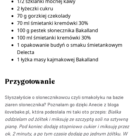
1/2 szklanki mocnej kawy
2 łyżeczki cukru
70 g gorzkiej czekolady
70 ml śmietanki kremówki 30%
100 g pestek słonecznika Bakalland
100 ml śmietanki kremówki 30%
1 opakowanie budyń o smaku śmietankowym
Delecta
1 łyżka masy kajmakowej Bakalland
Przygotowanie
Słyszałyście o słonecznikowcu czyli smakołyku na bazie
ziaren słonecznika? Poznałam go dzięki Anecie z bloga
ilovebake.pl
, która podesłała mi taki oto przepis:
Białka
oddzielam od żółtek i miksuję ze szczyptą soli na sztywną
pianę. Pod koniec dodaję stopniowo cukier i miksuję przez
ok. 2 minuty, a po tym czasie dodaję po jednym żółtku. W