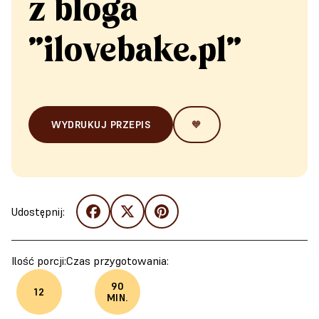
z bloga
"ilovebake.pl"
WYDRUKUJ PRZEPIS
🧡
Udostępnij:
Ilość porcji:
Czas przygotowania:
90
12
MIN.