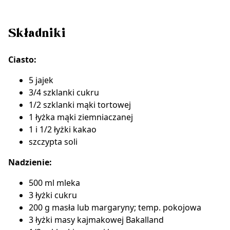
Składniki
Ciasto:
5 jajek
3/4 szklanki cukru
1/2 szklanki mąki tortowej
1 łyżka mąki ziemniaczanej
1 i 1/2 łyżki kakao
szczypta soli
Nadzienie:
500 ml mleka
3 łyżki cukru
200 g masła lub margaryny; temp. pokojowa
3 łyżki masy kajmakowej Bakalland