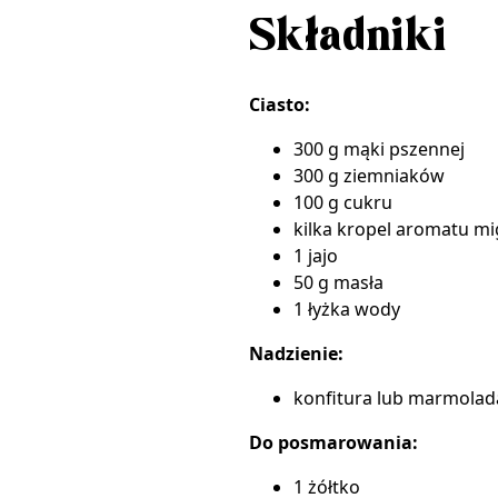
Składniki
Ciasto:
300 g mąki pszennej
300 g ziemniaków
100 g cukru
kilka kropel
aromatu mi
1 jajo
50 g masła
1 łyżka wody
Nadzienie:
konfitura lub marmolad
Do posmarowania:
1 żółtko