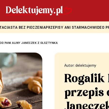
TA
CIASTA BEZ PIECZENIA
PRZEPISY ANI STARMACH
WIDEO P
OD PANI ALINY JANECZEK Z OLSZTYNKA
Autor: delektujemy
Rogalik 
przepis 
Janecze