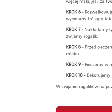
więcej mąki, jeśli za t
Rozwałkowuje
wycinamy trójkąty tak 
Nakładamy łyż
zwijamy rogalik.
Przed piecze
mleku.
Pieczemy w n
Dekorujemy 
W zwijaniu rogalików na pew