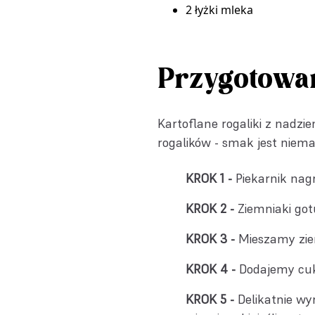
2 łyżki mleka
Przygotowa
Kartoflane rogaliki z nadz
rogalików - smak jest niema
Piekarnik nag
Ziemniaki got
Mieszamy zie
Dodajemy cuki
Delikatnie wy