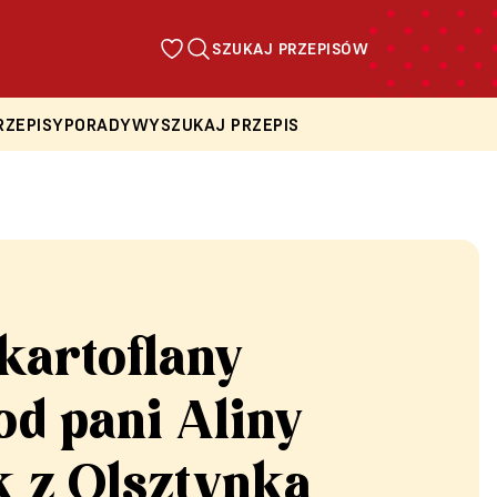
SZUKAJ PRZEPISÓW
RZEPISY
PORADY
WYSZUKAJ PRZEPIS
kartoflany
od pani Aliny
k z Olsztynka