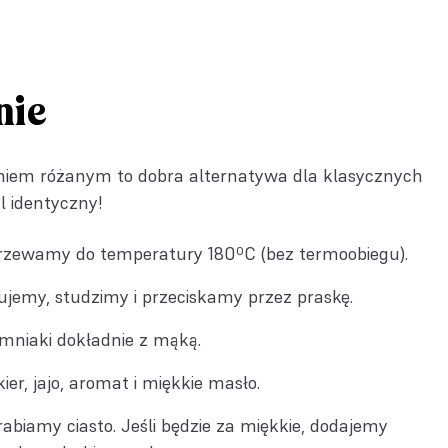
nie
ieniem różanym to dobra alternatywa dla klasycznych
l identyczny!
rzewamy do temperatury 180ºC (bez termoobiegu).
ujemy, studzimy i przeciskamy przez praskę.
mniaki dokładnie z mąką.
er, jajo, aromat i miękkie masło.
rabiamy ciasto. Jeśli będzie za miękkie, dodajemy