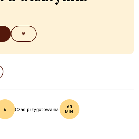
🧡
60
Czas przygotowania:
6
MIN.