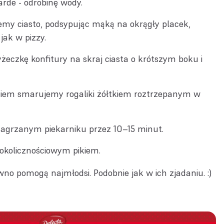
warde - odrobinę wody.
my ciasto, podsypując mąką na okrągły placek,
jak w pizzy.
eczkę konfitury na skraj ciasta o krótszym boku i
niem smarujemy rogaliki żółtkiem roztrzepanym w
agrzanym piekarniku przez 10–15 minut.
okolicznościowym pikiem.
no pomogą najmłodsi. Podobnie jak w ich zjadaniu. :)