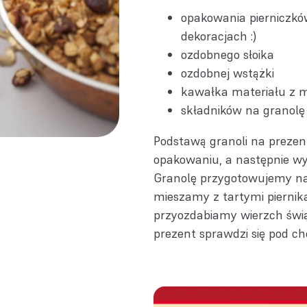
opakowania
pierniczkó
dekoracjach :)
ozdobnego słoika
ozdobnej wstążki
kawałka materiału z
składników na
granolę
Podstawą granoli na prezent
opakowaniu, a następnie w
Granolę przygotowujemy n
mieszamy z tartymi piernik
przyozdabiamy wierzch świą
prezent sprawdzi się pod ch