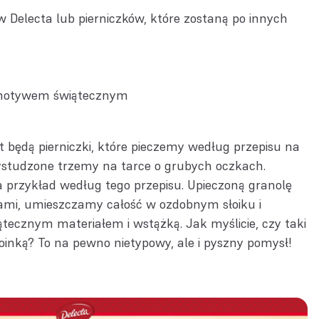
w Delecta
lub pierniczków, które zostaną po innych
 motywem świątecznym
 będą pierniczki, które pieczemy według przepisu na
ystudzone trzemy na tarce o grubych oczkach.
a przykład według
tego przepisu
. Upieczoną granolę
ami, umieszczamy całość w ozdobnym słoiku i
tecznym materiałem i wstążką. Jak myślicie, czy taki
oinką? To na pewno nietypowy, ale i pyszny pomysł!