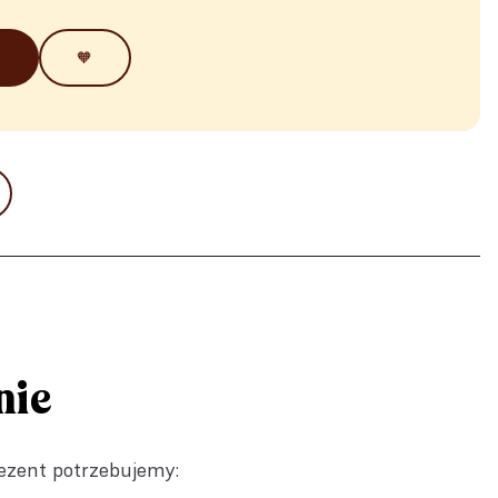
🧡
nie
rezent potrzebujemy: