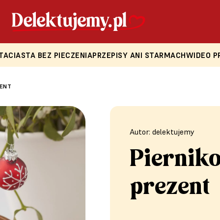
TA
CIASTA BEZ PIECZENIA
PRZEPISY ANI STARMACH
WIDEO P
ZENT
Autor: delektujemy
Piernik
prezent