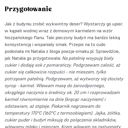
Przygotowanie
Jak z budyniu zrobić wykwintny deser? Wystarczy go upiec
w kąpieli wodnej wraz z domowym karmelem na wzór
hiszpańskiego flanu. Taki pieczony budyń ma bardzo lekką
konsystencję i wspaniały smak. Przepis na to cudo
podesłała mi Natalia z bloga
poezja-smaku.pl
. Sprawdźcie,
jak Natalia go przygotowała:
Na patelnię wsypuję biały
cukier i dodaję sok z pomarańczy. Podgrzewam całość, aż
cukier się całkowicie rozpuści - nie mieszam, tylko
potrząsam patelnią. Podgrzewam, aż wytworzy się złocisty
syrop - karmel. Wlewam masę do żaroodpornego,
okrągłego naczynia o średnicy ok. 20 cm i rozprowadzam
karmel równomiernie na dnie (kręcąc naczyniem) i
odstawiam, aż stężeje.
Piekarnik nagrzewam do
temperatury 170°C (160°C z termoobiegiem). Jajka, żółtka,
cukier puder i budyń miksuję do połączenia składników,
wlewamy mleko i mieszam. Krem wlewam na zastygnięty