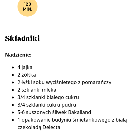
120
MIN.
Składniki
Nadzienie:
4 jajka
2 żółtka
2 łyżki soku wyciśniętego z pomarańczy
2 szklanki mleka
3/4 szklanki białego cukru
3/4 szklanki cukru pudru
5-6 suszonych śliwek Bakalland
1 opakowanie budyniu śmietankowego z białą
czekoladą Delecta