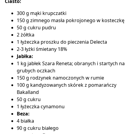
Ciasto:
300 g mąki krupczatki
150 g zimnego masła pokrojonego w kosteczkę
50 g cukru pudru
2 żółtka
1 łyżeczka
proszku do pieczenia Delecta
2-3 łyżki śmietany 18%
Jabłka:
1 kg jabłek Szara Reneta; obranych i startych na
grubych oczkach
150 g rodzynek namoczonych w rumie
100 g kandyzowanych skórek z pomarańczy
Bakalland
50 g cukru
1 łyżeczka cynamonu
Beza:
4 białka
90 g cukru białego