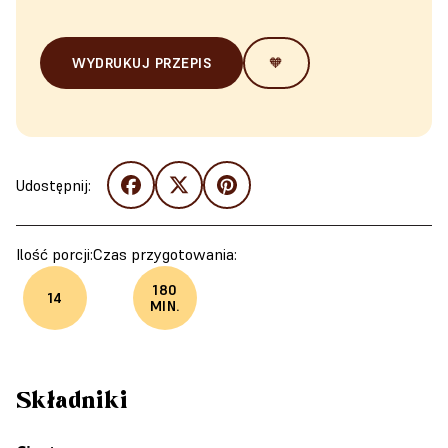
WYDRUKUJ PRZEPIS
🧡
Udostępnij:
Ilość porcji:
Czas przygotowania:
180
14
MIN.
Składniki