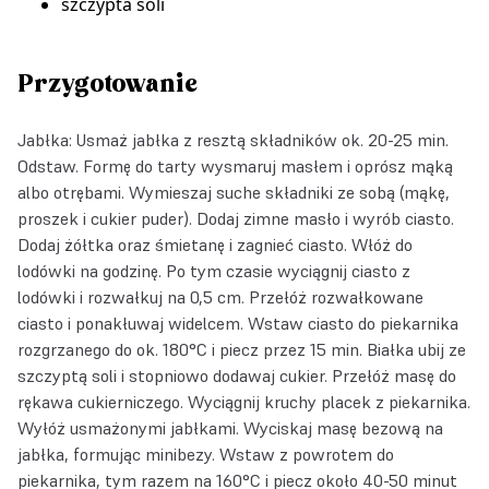
szczypta soli
Przygotowanie
Jabłka: Usmaż jabłka z resztą składników ok. 20-25 min.
Odstaw. Formę do tarty wysmaruj masłem i oprósz mąką
albo otrębami. Wymieszaj suche składniki ze sobą (mąkę,
proszek i cukier puder). Dodaj zimne masło i wyrób ciasto.
Dodaj żółtka oraz śmietanę i zagnieć ciasto. Włóż do
lodówki na godzinę. Po tym czasie wyciągnij ciasto z
lodówki i rozwałkuj na 0,5 cm. Przełóż rozwałkowane
ciasto i ponakłuwaj widelcem. Wstaw ciasto do piekarnika
rozgrzanego do ok. 180°C i piecz przez 15 min. Białka ubij ze
szczyptą soli i stopniowo dodawaj cukier. Przełóż masę do
rękawa cukierniczego. Wyciągnij kruchy placek z piekarnika.
Wyłóż usmażonymi jabłkami. Wyciskaj masę bezową na
jabłka, formując minibezy. Wstaw z powrotem do
piekarnika, tym razem na 160°C i piecz około 40-50 minut