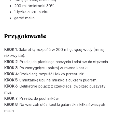
200 ml śmietanki 30%
1 łyżka cukru pudru
garść malin
Przygotowanie
KROK 1:
Galaretkę rozpuść w 200 ml gorącej wody (mniej
niż zwykle).
KROK 2:
Przelej do płaskiego naczynia i odstaw do stężenia.
KROK 3:
Po zastygnięciu pokrój w równe kostki.
KROK 4:
Czekoladę rozpuść i lekko przestudź.
KROK 5:
Śmietankę ubij na miękko z cukrem pudrem.
KROK 6:
Delikatnie połącz z czekoladą, tworząc puszysty
mus.
KROK 7:
Przełóż do pucharków.
KROK 8:
Na wierzch ułóż kostki galaretki i kilka świeżych
malin.