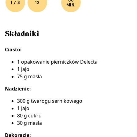
60
1 / 3
12
MIN.
Składniki
Ciasto:
1 opakowanie
pierniczków Delecta
1 jajo
75 g masła
Nadzienie:
300 g twarogu sernikowego
1 jajo
80 g cukru
30 g masła
Dekoracje: