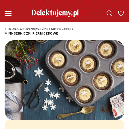
STRONA GŁÓWNA
WSZYSTKIE PRZEPISY
|
|
MINI-SERNICZKI PIERNICZKOWE