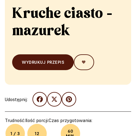
Kruche ciasto -
mazurek
WYDRUKUJ PRZEPIS
🧡
Udostępnij:
Trudność:
Ilość porcji:
Czas przygotowania:
60
1 / 3
12