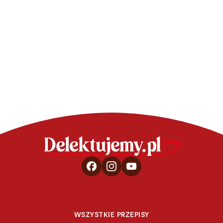
Mazurek wielkanocny
Walentynkow
nowoczesny z czekoladową
chilli i t
truflą – wideo
WSZYSTKIE PRZEPISY