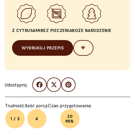
Z CYTRUSAMI
BEZ PIECZENIA
BOŻE NARODZENIE
WYDRUKUJ PRZEPIS
🧡
Udostępnij:
Trudność:
Ilość porcji:
Czas przygotowania:
20
1 / 3
4
MIN.