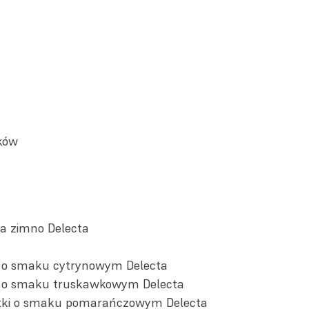
ków
na zimno Delecta
i o smaku cytrynowym Delecta
i o smaku truskawkowym Delecta
tki o smaku pomarańczowym Delecta