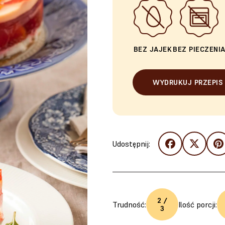
BEZ JAJEK
BEZ PIECZENI
WYDRUKUJ PRZEPIS
Udostępnij:
2 /
Trudność:
Ilość porcji:
3