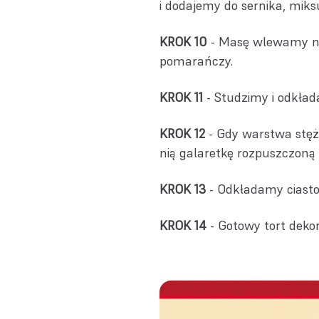
i dodajemy do sernika, miks
KROK 10
- Masę wlewamy na 
pomarańczy.
KROK 11
- Studzimy i odkład
KROK 12
- Gdy warstwa stęż
nią galaretkę rozpuszczoną
KROK 13
- Odkładamy ciasto
KROK 14
- Gotowy tort dekor