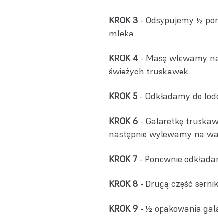
KROK 3
- Odsypujemy ½ porc
mleka.
KROK 4
- Masę wlewamy na 
świeżych truskawek.
KROK 5
- Odkładamy do lodó
KROK 6
- Galaretkę truska
następnie wylewamy na war
KROK 7
- Ponownie odkładam
KROK 8
- Drugą część serni
KROK 9
- ½ opakowania gal