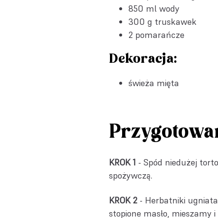
850 ml wody
300 g truskawek
2 pomarańcze
Dekoracja:
świeża mięta
Przygotowa
KROK 1
- Spód niedużej tort
spożywczą.
KROK 2
- Herbatniki ugniat
stopione masło, mieszamy 