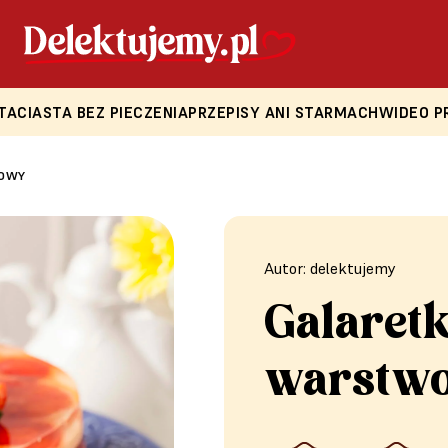
TA
CIASTA BEZ PIECZENIA
PRZEPISY ANI STARMACH
WIDEO P
WOWY
Autor: delektujemy
Galaret
warstw