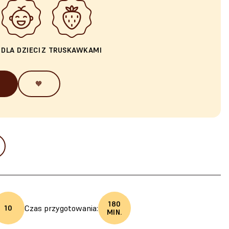
A
DLA DZIECI
Z TRUSKAWKAMI
🧡
180
Czas przygotowania:
10
MIN.