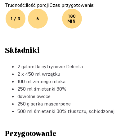
Trudność:
Ilość porcji:
Czas przygotowania:
180
1 / 3
6
MIN.
Składniki
2
galaretki cytrynowe Delecta
2 x 450 ml wrzątku
100 ml zimnego mleka
250 ml śmietanki 30%
dowolne owoce
250 g serka mascarpone
500 ml śmietanki 30% tłuszczu, schłodzonej
Przygotowanie