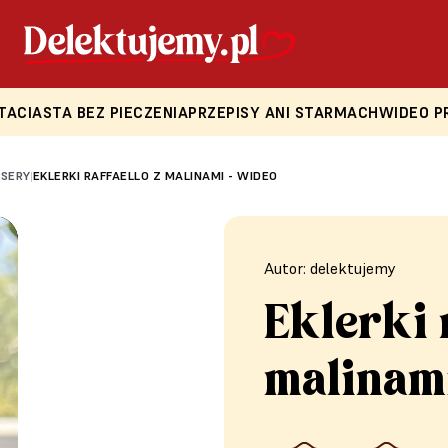
TA
CIASTA BEZ PIECZENIA
PRZEPISY ANI STARMACH
WIDEO P
ESERY
EKLERKI RAFFAELLO Z MALINAMI - WIDEO
|
Autor: delektujemy
Eklerki 
malinam