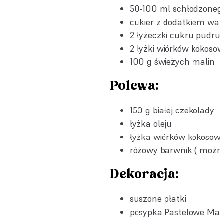
50-100 ml schłodzoneg
cukier z dodatkiem wan
2 łyżeczki cukru pudru
2 łyżki
wiórków kokoso
100 g świeżych malin
Polewa:
150 g białej czekolady
łyżka oleju
łyżka wiórków kokoso
różowy barwnik ( moż
Dekoracja:
suszone płatki
posypka Pastelowe Mar