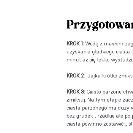
Przygotowa
KROK 1:
Wodę z masłem zagot
uzyskania gładkiego ciasta
minut aż się lekko wystudzi
KROK 2:
Jajka krótko zmiksuj
KROK 3:
Ciasto parzone chwi
zmiksuj. Na tym etapie zacz
ciasta parzonego ma duży w
bez grudek , rzadkie ale po 
ciasta powinno zostawić „ śla