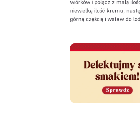
wiórków i połącz z małą il
niewielką ilość kremu, nast
górną częścią i wstaw do lo