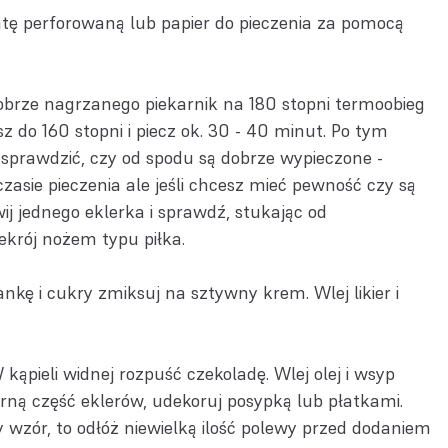
tę perforowaną lub papier do pieczenia za pomocą
brze nagrzanego piekarnik na 180 stopni termoobieg
z do 160 stopni i piecz ok. 30 - 40 minut. Po tym
 sprawdzić, czy od spodu są dobrze wypieczone -
asie pieczenia ale jeśli chcesz mieć pewność czy są
ij jednego eklerka i sprawdź, stukając od
ekrój nożem typu piłka.
kę i cukry zmiksuj na sztywny krem. Wlej likier i
kąpieli widnej rozpuść czekoladę. Wlej olej i wsyp
rną część eklerów, udekoruj posypką lub płatkami.
 wzór, to odłóż niewielką ilość polewy przed dodaniem