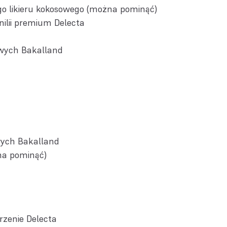
o likieru kokosowego (można pominąć)
ilii premium Delecta
wych Bakalland
wych Bakalland
na pominąć)
zenie Delecta