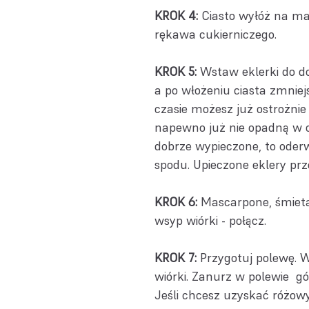
KROK 4:
Ciasto wyłóż na ma
rękawa cukierniczego.
KROK 5:
Wstaw eklerki do do
a po włożeniu ciasta zmniejs
czasie możesz już ostrożnie
napewno już nie opadną w cz
dobrze wypieczone, to oderw
spodu. Upieczone eklery prz
KROK 6:
Mascarpone, śmietan
wsyp wiórki - połącz.
KROK 7:
Przygotuj polewę. W 
wiórki. Zanurz w polewie gó
Jeśli chcesz uzyskać różowy