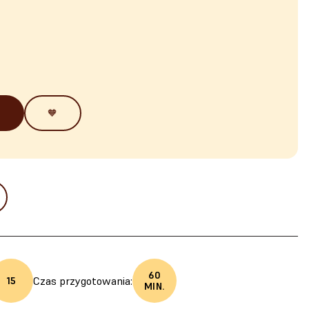
🧡
60
Czas przygotowania:
15
MIN.