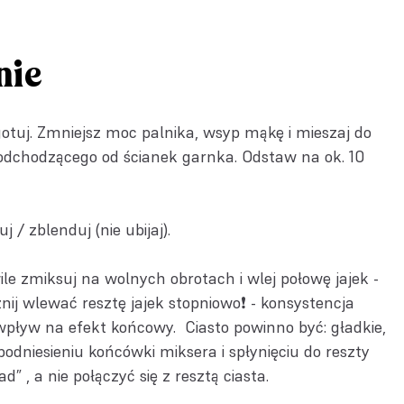
nie
uj. Zmniejsz moc palnika, wsyp mąkę i mieszaj do
 odchodzącego od ścianek garnka. Odstaw na ok. 10
.
 / zblenduj (nie ubijaj).
le zmiksuj na wolnych obrotach i wlej połowę jajek -
nij wlewać resztę jajek stopniowo❗️ - konsystencja
pływ na efekt końcowy. Ciasto powinno być: gładkie,
podniesieniu końcówki miksera i spłynięciu do reszty
d” , a nie połączyć się z resztą ciasta.