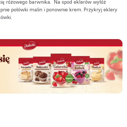
ością różowego barwnika. Na spod eklerów wyłóż
ępnie połówki malin i ponownie krem. Przykryj eklery
dówki.