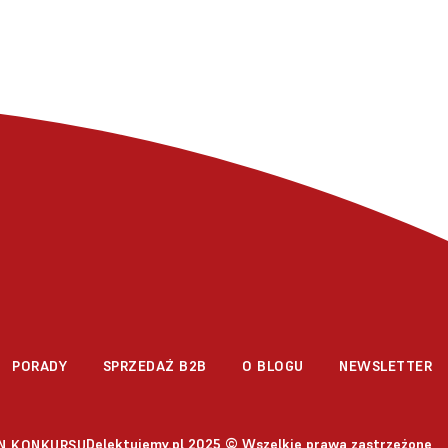
PORADY
SPRZEDAŻ B2B
O BLOGU
NEWSLETTER
Delektujemy.pl 2025 © Wszelkie prawa zastrzeżone
N KONKURSU