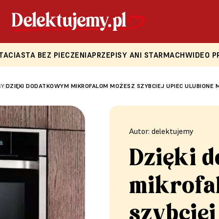
TA
CIASTA BEZ PIECZENIA
PRZEPISY ANI STARMACH
WIDEO P
SY
DZIĘKI DODATKOWYM MIKROFALOM MOŻESZ SZYBCIEJ UPIEC ULUBIONE 
|
Autor: delektujemy
Dzięki 
mikrofa
szybciej