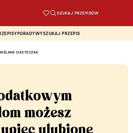
SZUKAJ PRZEPISÓW
RZEPISY
PORADY
WYSZUKAJ PRZEPIS
MAŚLANE CIASTECZKA
dodatkowym
lom możesz
 upiec ulubione