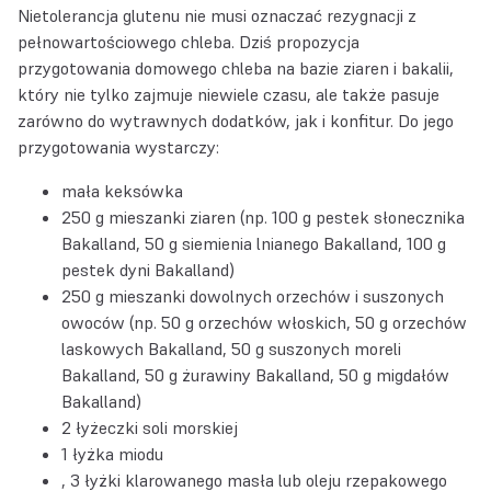
Nietolerancja glutenu nie musi oznaczać rezygnacji z
pełnowartościowego chleba. Dziś propozycja
przygotowania domowego chleba na bazie ziaren i bakalii,
który nie tylko zajmuje niewiele czasu, ale także pasuje
zarówno do wytrawnych dodatków, jak i konfitur. Do jego
przygotowania wystarczy:
mała keksówka
250 g mieszanki ziaren (np.
100 g pestek słonecznika
Bakalland
,
50 g siemienia lnianego Bakalland
,
100 g
pestek dyni Bakalland
)
250 g mieszanki dowolnych orzechów i suszonych
owoców (np.
50 g orzechów włoskich
,
50 g orzechów
laskowych Bakalland
,
50 g suszonych moreli
Bakalland
,
50 g żurawiny Bakalland
,
50 g migdałów
Bakalland
)
2 łyżeczki soli morskiej
1 łyżka miodu
3 łyżki klarowanego masła lub oleju rzepakowego