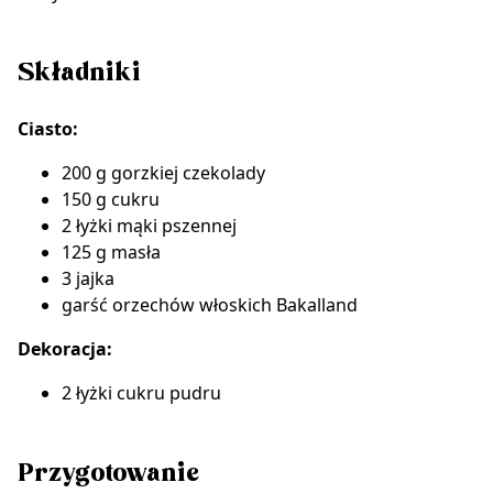
Składniki
Ciasto:
200 g gorzkiej czekolady
150 g cukru
2 łyżki mąki pszennej
125 g masła
3 jajka
garść
orzechów włoskich Bakalland
Dekoracja:
2 łyżki cukru pudru
Przygotowanie