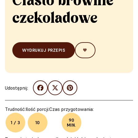
Ciasto brownie
czekoladowe
WYDRUKUJ PRZEPIS
🧡
Udostępnij:
Trudność:
Ilość porcji:
Czas przygotowania:
90
1 / 3
10
MIN.