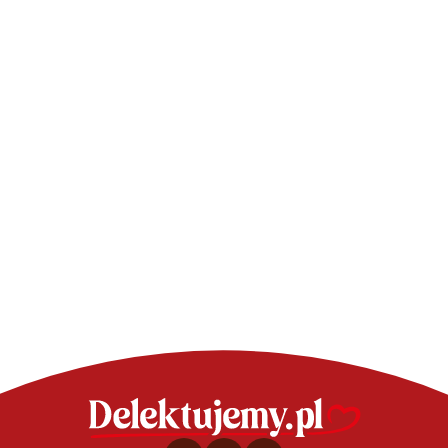
CIASTA - SPRAWDZONE PRZEPISY
CIASTA - SPRAW
Szybkie ciasto z masą
Sernik z jago
krówkową