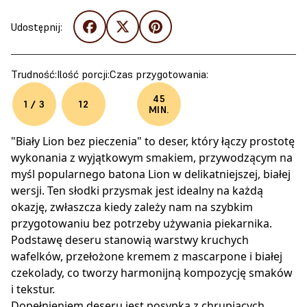
Udostępnij:
Trudność:
Ilość porcji:
Czas przygotowania:
45
1 / 3
12
MIN.
"Biały Lion bez pieczenia" to deser, który łączy prostotę
wykonania z wyjątkowym smakiem, przywodzącym na
myśl popularnego batona Lion w delikatniejszej, białej
wersji. Ten słodki przysmak jest idealny na każdą
okazję, zwłaszcza kiedy zależy nam na szybkim
przygotowaniu bez potrzeby używania piekarnika.
Podstawę deseru stanowią warstwy kruchych
wafelków, przełożone kremem z mascarpone i białej
czekolady, co tworzy harmonijną kompozycję smaków
i tekstur.
Dopełnieniem deseru jest posypka z chrupiących