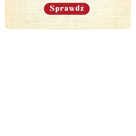
Może Cię również zainteresować
🧡