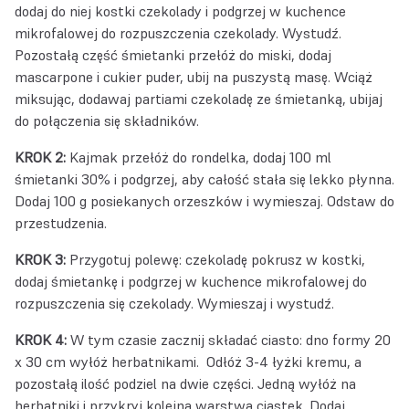
dodaj do niej kostki czekolady i podgrzej w kuchence
mikrofalowej do rozpuszczenia czekolady. Wystudź.
Pozostałą część śmietanki przełóż do miski, dodaj
mascarpone i cukier puder, ubij na puszystą masę. Wciąż
miksując, dodawaj partiami czekoladę ze śmietanką, ubijaj
do połączenia się składników.
KROK 2:
Kajmak przełóż do rondelka, dodaj 100 ml
śmietanki 30% i podgrzej, aby całość stała się lekko płynna.
Dodaj 100 g posiekanych orzeszków i wymieszaj. Odstaw do
przestudzenia.
KROK 3:
Przygotuj polewę: czekoladę pokrusz w kostki,
dodaj śmietankę i podgrzej w kuchence mikrofalowej do
rozpuszczenia się czekolady. Wymieszaj i wystudź.
KROK 4:
W tym czasie zacznij składać ciasto: dno formy 20
x 30 cm wyłóż herbatnikami. Odłóż 3-4 łyżki kremu, a
pozostałą ilość podziel na dwie części. Jedną wyłóż na
herbatniki i przykryj kolejną warstwą ciastek. Dodaj