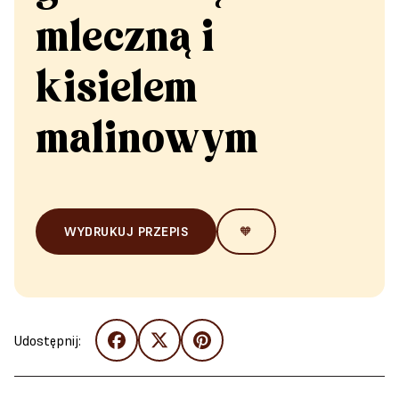
mleczną i
kisielem
malinowym
WYDRUKUJ PRZEPIS
🧡
Udostępnij: