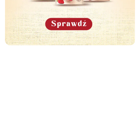
Może Cię również zainteresować
🧡