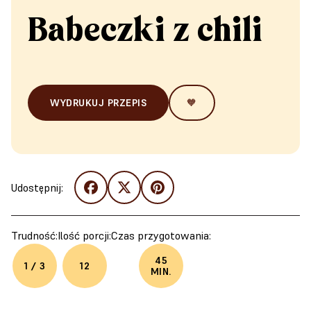
Babeczki z chili
WYDRUKUJ PRZEPIS
🧡
Udostępnij:
Trudność:
Ilość porcji:
Czas przygotowania:
45
1 / 3
12
MIN.