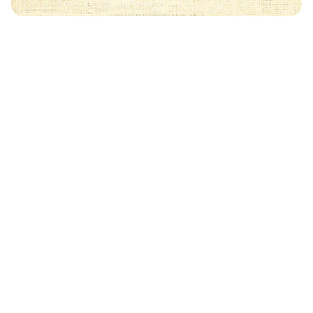
Może Cię również zainteresować
🧡