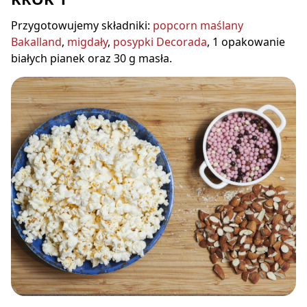
Przygotowujemy składniki:
popcorn maślany
Bakalland
,
migdały
,
posypki Decorada
, 1 opakowanie
białych pianek oraz 30 g masła.