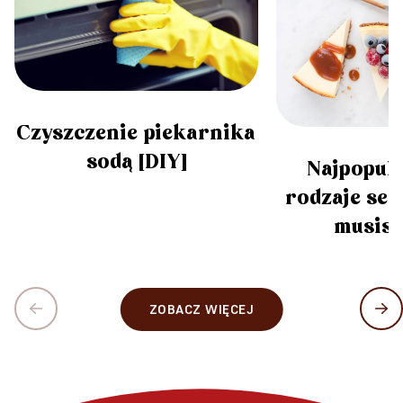
Czyszczenie piekarnika
sodą [DIY]
Najpopula
rodzaje ser
musisz
ZOBACZ WIĘCEJ