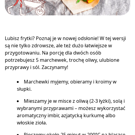
Lubisz frytki? Poznaj je w nowej odsłonie! W tej wersji
są nie tylko zdrowsze, ale też dużo łatwiejsze w
przygotowaniu. Na porcję dla dwóch osób
potrzebujesz 5 marchewek, trochę oliwy, ulubione
przyprawy i sól. Zaczynamy!
Marchewki myjemy, obieramy i kroimy w
słupki.
Mieszamy je w misce z oliwą (2-3 łyżki), solą i
wybranymi przyprawami – możesz wykorzystać
aromatyczny imbir, azjatycką kurkumę albo
włoskie zioła.
Pieczemy około 25 minut w 200°C na blaszce