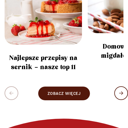
Domowe
migdałow
Najlepsze przepisy na
sernik – nasze top 11
ZOBACZ WIĘCEJ