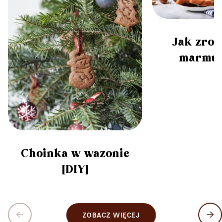
Jak zrobi
marmu
Choinka w wazonie
[DIY]
ZOBACZ WIĘCEJ